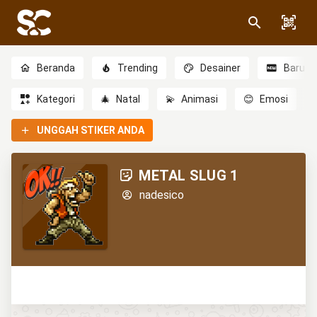
Beranda
Trending
Desainer
Baru
Kategori
🎄
Natal
💫
Animasi
😊
Emosi
UNGGAH STIKER ANDA
METAL SLUG 1
nadesico