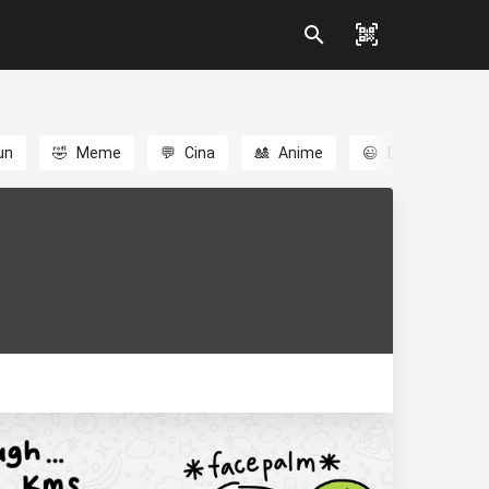
un
🤣
Meme
💬
Cina
🎎
Anime
😃
Emoji
💬