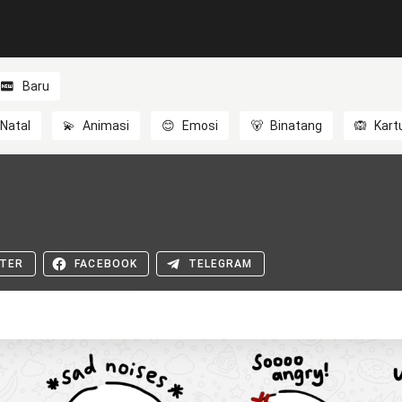
Baru
Natal
💫
Animasi
😊
Emosi
🐻
Binatang
🙉
Kart
TER
FACEBOOK
TELEGRAM