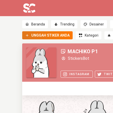
Beranda
Trending
Desainer
UNGGAH STIKER ANDA
Kategori
🎄
MACHIKO P1
StickersBot
INSTAGRAM
TWIT