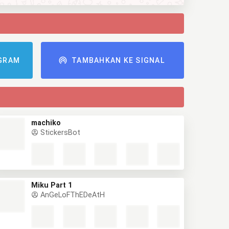
GRAM
TAMBAHKAN KE SIGNAL
machiko
StickersBot
Miku Part 1
AnGeLoFThEDeAtH