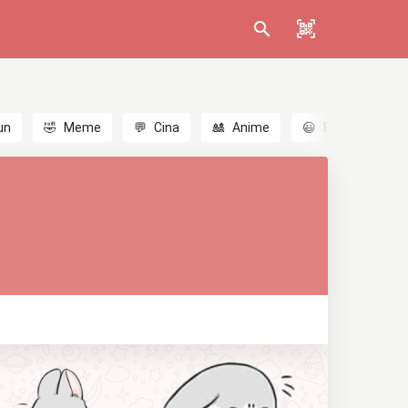
un
🤣
Meme
💬
Cina
🎎
Anime
😃
Emoji
💬