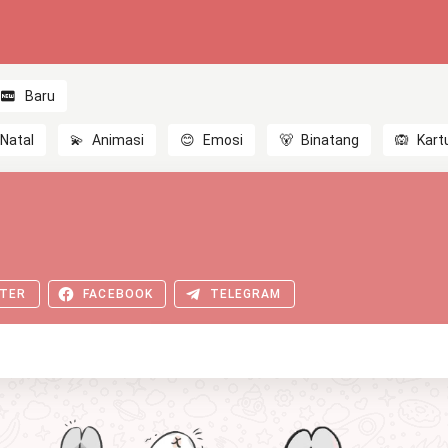
Baru
Natal
💫
Animasi
😊
Emosi
🐻
Binatang
🙉
Kart
TER
FACEBOOK
TELEGRAM