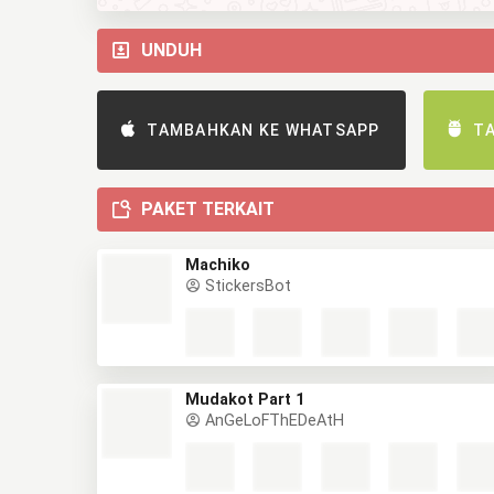
UNDUH
TAMBAHKAN KE WHATSAPP
T
PAKET TERKAIT
Machiko
StickersBot
Mudakot Part 1
AnGeLoFThEDeAtH