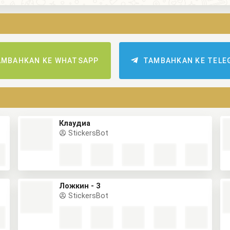
AMBAHKAN KE WHATSAPP
TAMBAHKAN KE TELE
Клаудиа
StickersBot
Ложкин - 3
StickersBot