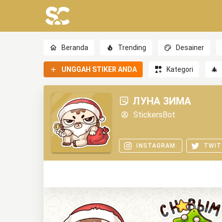
Beranda
Trending
Desainer
UNGGAH STIKER ANDA
Kategori
🎄
ЛУНА ЗИМА
StickersBot
INSTAGRAM
TWIT