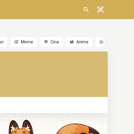
un
🤣
Meme
💬
Cina
🎎
Anime
😃
Emoji
💬