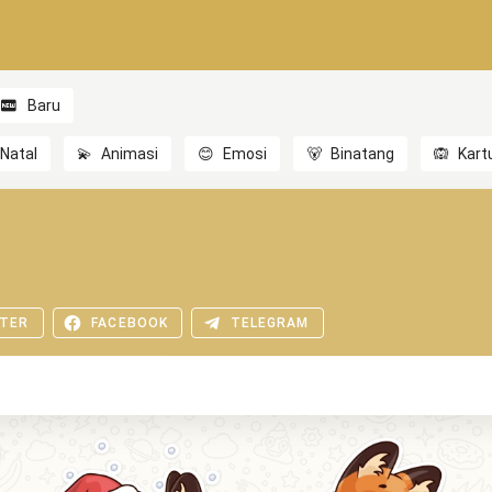
Baru
Natal
💫
Animasi
😊
Emosi
🐻
Binatang
🙉
Kart
TER
FACEBOOK
TELEGRAM