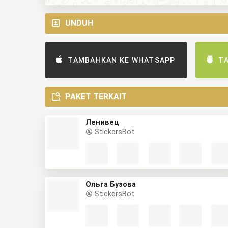
UNDUH
TAMBAHKAN KE WHATSAPP
T
PAKET TERKAIT
Ленивец
StickersBot
Ольга Бузова
StickersBot