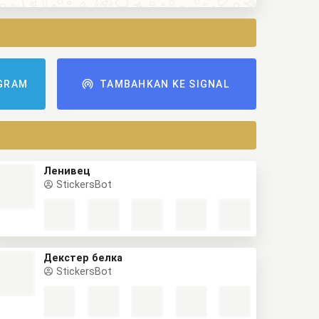
GRAM
TAMBAHKAN KE SIGNAL
Ленивец
StickersBot
Декстер белка
StickersBot