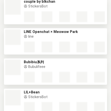
couple by blkchan
StickersBot
LINE Openchat × Meowow Park
line
Bubibiu系列
Bubulifeee
LIL+Bean
StickersBot