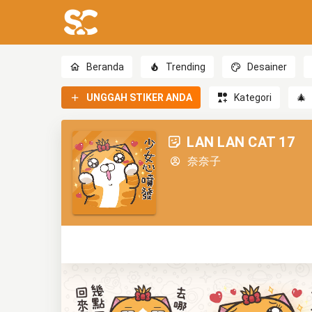
Beranda
Trending
Desainer
UNGGAH STIKER ANDA
Kategori
🎄
LAN LAN CAT 17
奈奈子