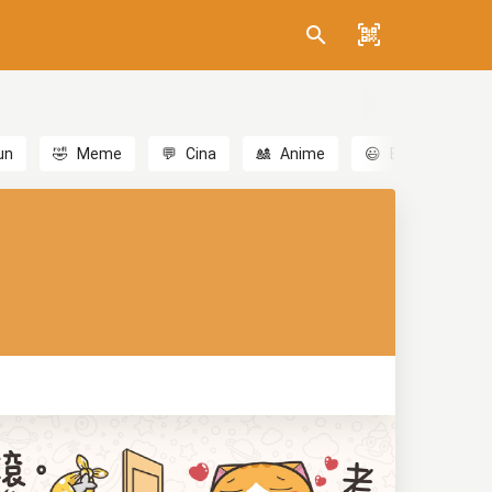
un
🤣
Meme
💬
Cina
🎎
Anime
😃
Emoji
💬