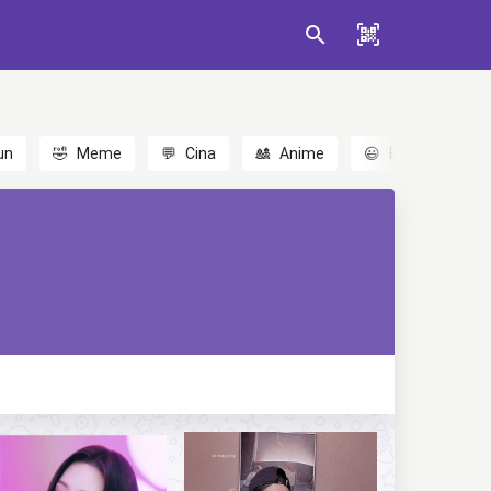
un
🤣
Meme
💬
Cina
🎎
Anime
😃
Emoji
💬