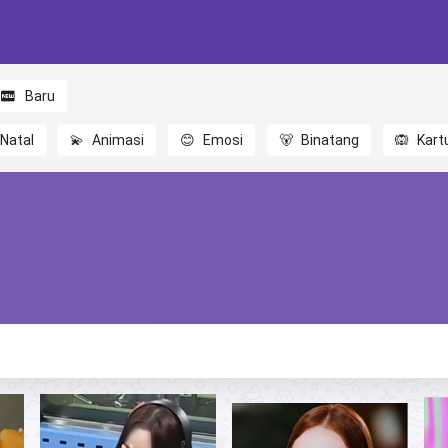
Baru
Natal
💫
Animasi
😊
Emosi
🐻
Binatang
🙉
Kart