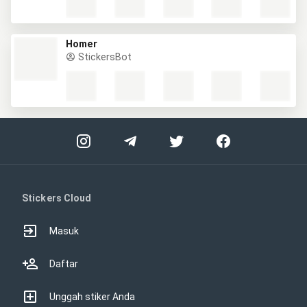
Homer
StickersBot
Stickers Cloud
Masuk
Daftar
Unggah stiker Anda