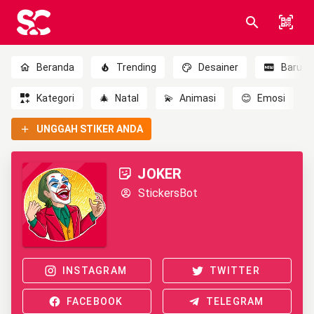
Beranda
Trending
Desainer
Baru
Kategori
🎄
Natal
💫
Animasi
😊
Emosi
UNGGAH STIKER ANDA
JOKER
StickersBot
INSTAGRAM
TWITTER
FACEBOOK
TELEGRAM