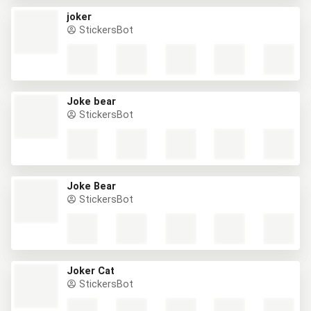
joker
StickersBot
Joke bear
StickersBot
Joke Bear
StickersBot
Joker Cat
StickersBot