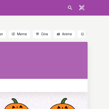
un
🤣
Meme
💬
Cina
🎎
Anime
😃
Emoji
💬