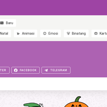
Baru
Natal
💫
Animasi
😊
Emosi
🐻
Binatang
🙉
Kart
TER
FACEBOOK
TELEGRAM