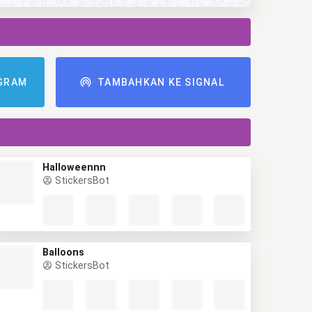
GRAM
TAMBAHKAN KE SIGNAL
Halloweennn
StickersBot
Balloons
StickersBot