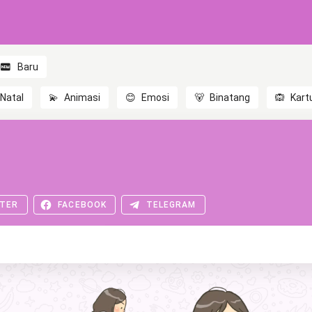
Baru
Natal
💫
Animasi
😊
Emosi
🐻
Binatang
🙉
Kart
TER
FACEBOOK
TELEGRAM