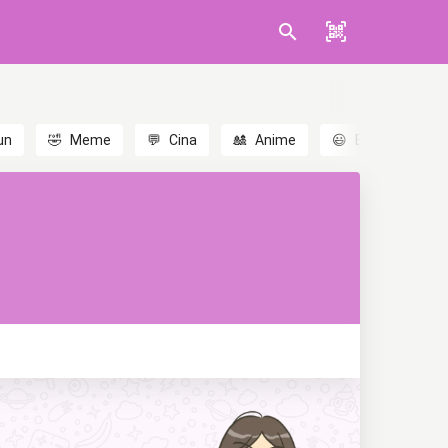
un
🤣
Meme
💬
Cina
🎎
Anime
😃
Emoji
💬