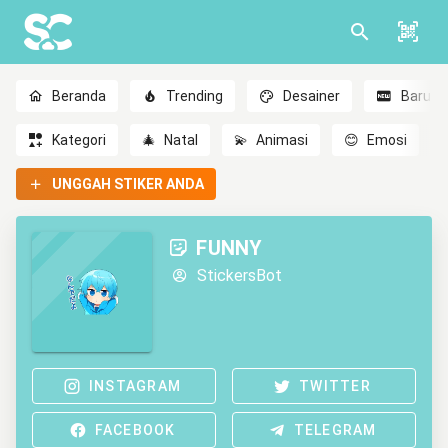
Beranda
Trending
Desainer
Baru
Kategori
🎄
Natal
💫
Animasi
😊
Emosi
UNGGAH STIKER ANDA
FUNNY
StickersBot
INSTAGRAM
TWITTER
FACEBOOK
TELEGRAM