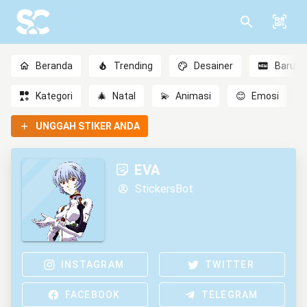
Beranda
Trending
Desainer
Baru
Kategori
🎄
Natal
💫
Animasi
😊
Emosi
UNGGAH STIKER ANDA
EVA
StickersBot
INSTAGRAM
TWITTER
FACEBOOK
TELEGRAM