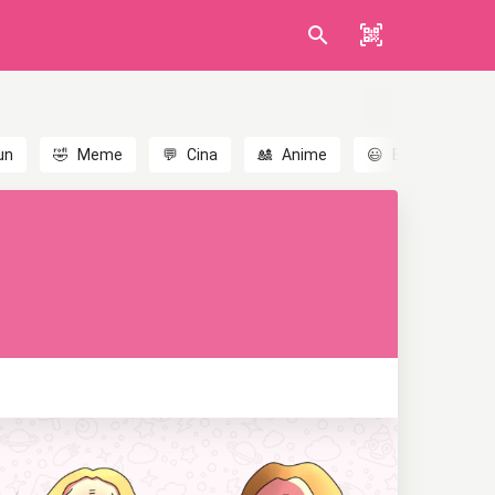
un
🤣
Meme
💬
Cina
🎎
Anime
😃
Emoji
💬