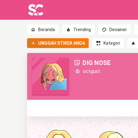
Beranda
Trending
Desainer
UNGGAH STIKER ANDA
Kategori
🎄
DIG NOSE
octgust