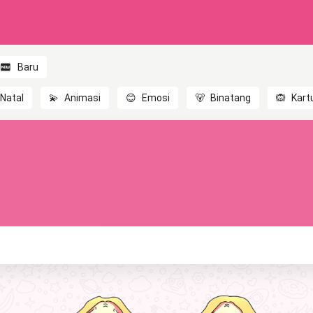
Baru
Natal
💫
Animasi
😊
Emosi
🐻
Binatang
🙉
Kart