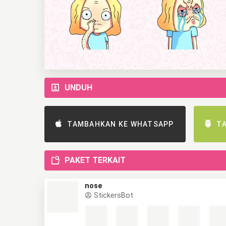
UNDUH
TAMBAHKAN KE WHATSAPP
T
PAKET TERKAIT
nose
StickersBot