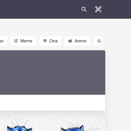
un
🤣
Meme
💬
Cina
🎎
Anime
😃
Emoji
💬