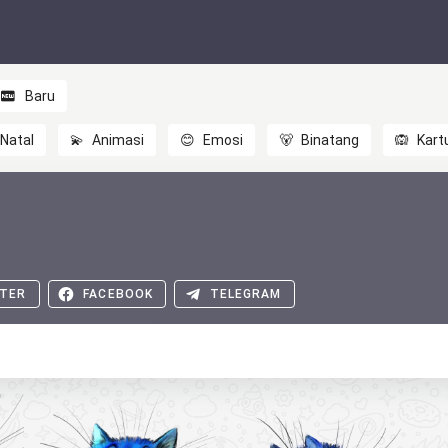
Baru
Natal
💫
Animasi
😊
Emosi
🐻
Binatang
🙉
Kart
TER
FACEBOOK
TELEGRAM