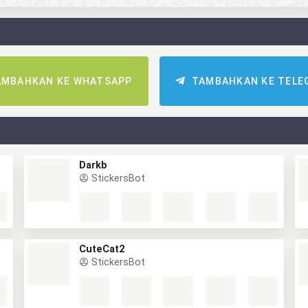
AMBAHKAN KE WHATSAPP
TAMBAHKAN KE TELE
Darkb
StickersBot
CuteCat2
StickersBot