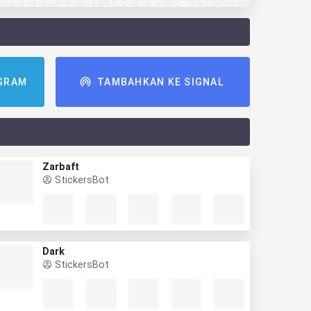
GRAM
TAMBAHKAN KE SIGNAL
Zarbaft
StickersBot
Dark
StickersBot