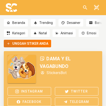
Beranda
Trending
Desainer
Baru
Kategori
🎄
Natal
💫
Animasi
😊
Emosi
UNGGAH STIKER ANDA
DAMA Y EL
VAGABUNDO
StickersBot
INSTAGRAM
TWITTER
FACEBOOK
TELEGRAM