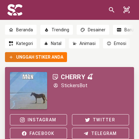
Beranda
Trending
Desainer
Baru
Kategori
🎄
Natal
💫
Animasi
😊
Emosi
UNGGAH STIKER ANDA
CHERRY 🍒
StickersBot
INSTAGRAM
TWITTER
FACEBOOK
TELEGRAM