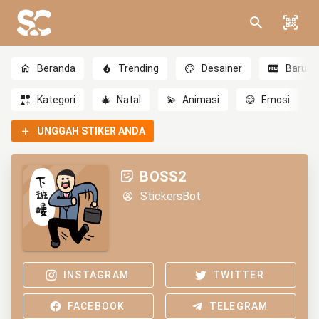
Beranda
Trending
Desainer
Baru
Kategori
🎄
Natal
💫
Animasi
😊
Emosi
UNGGAH STIKER ANDA
BOSS2
StickersBot
INSTAGRAM
TWITTER
FACEBOOK
TELEGRAM