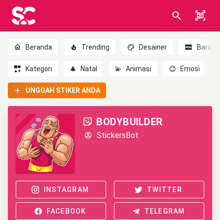
Beranda
Trending
Desainer
Baru
Kategori
🎄
Natal
💫
Animasi
😊
Emosi
UNGGAH STIKER ANDA
BODYBUILDER
StickersBot
INSTAGRAM
TWITTER
FACEBOOK
TELEGRAM