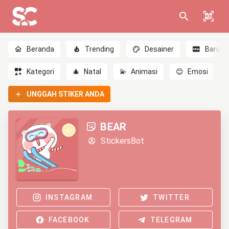
Beranda
Trending
Desainer
Baru
Kategori
🎄
Natal
💫
Animasi
😊
Emosi
UNGGAH STIKER ANDA
BEAR
StickersBot
INSTAGRAM
TWITTER
FACEBOOK
TELEGRAM