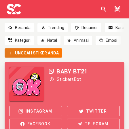
Beranda
Trending
Desainer
Baru
Kategori
🎄
Natal
💫
Animasi
😊
Emosi
UNGGAH STIKER ANDA
BABY BT21
StickersBot
INSTAGRAM
TWITTER
FACEBOOK
TELEGRAM