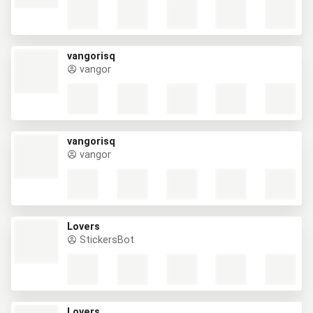
vangorisq
vangor
vangorisq
vangor
Lovers
StickersBot
Lovers