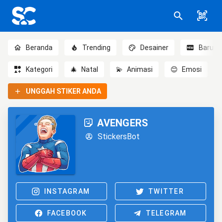
Beranda
Trending
Desainer
Baru
Kategori
🎄
Natal
💫
Animasi
😊
Emosi
UNGGAH STIKER ANDA
AVENGERS
StickersBot
INSTAGRAM
TWITTER
FACEBOOK
TELEGRAM