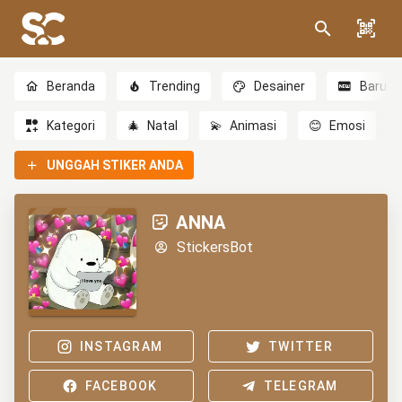
Beranda
Trending
Desainer
Baru
Kategori
🎄
Natal
💫
Animasi
😊
Emosi
UNGGAH STIKER ANDA
ANNA
StickersBot
INSTAGRAM
TWITTER
FACEBOOK
TELEGRAM