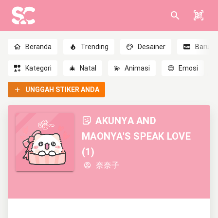
Beranda
Trending
Desainer
Baru
Kategori
🎄
Natal
💫
Animasi
😊
Emosi
UNGGAH STIKER ANDA
AKUNYA AND
MAONYA'S SPEAK LOVE
(1)
奈奈子