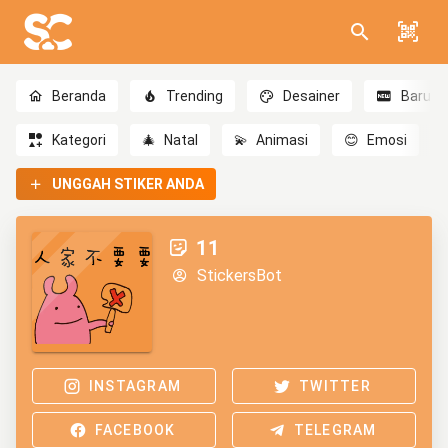
Beranda
Trending
Desainer
Baru
Kategori
🎄
Natal
💫
Animasi
😊
Emosi
UNGGAH STIKER ANDA
11
StickersBot
INSTAGRAM
TWITTER
FACEBOOK
TELEGRAM