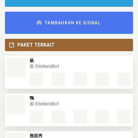
TAMBAHKAN KE SIGNAL
PAKET TERKAIT
鼠
StickersBot
鴨
StickersBot
無面男