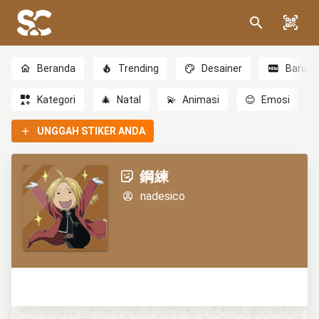
Beranda
Trending
Desainer
Baru
Kategori
🎄
Natal
💫
Animasi
😊
Emosi
UNGGAH STIKER ANDA
鋼練
nadesico