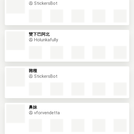
StickersBot
雙下巴阿北
Holunkafully
雜種
StickersBot
鼻妹
vforvendetta