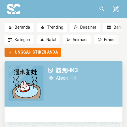
Beranda
Trending
Desainer
Baru
Kategori
🎄
Natal
💫
Animasi
😊
Emosi
UNGGAH STIKER ANDA
賤兔HK3
Alison_HK