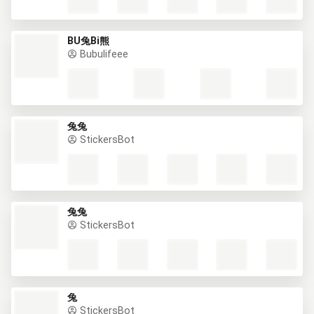
BU兔Bi熊
Bubulifeee
兔兔
StickersBot
兔兔
StickersBot
兔
StickersBot