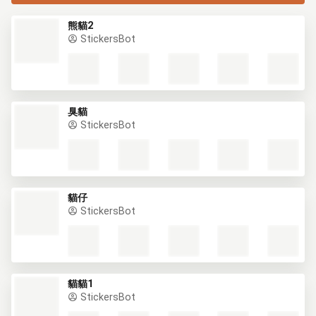
熊貓2
StickersBot
臭貓
StickersBot
貓仔
StickersBot
貓貓1
StickersBot