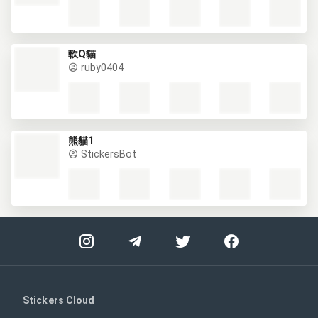
軟Q貓
ruby0404
熊貓1
StickersBot
Stickers Cloud