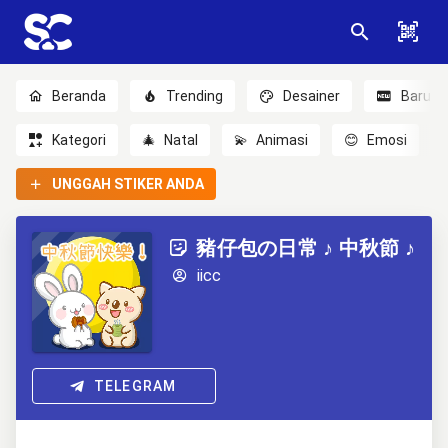
Beranda
Trending
Desainer
Baru
Kategori
🎄
Natal
💫
Animasi
😊
Emosi
UNGGAH STIKER ANDA
豬仔包の日常 ♪ 中秋節 ♪
iicc
TELEGRAM