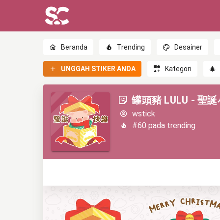
Beranda
Trending
Desainer
UNGGAH STIKER ANDA
Kategori
🎄
罐頭豬 LULU - 聖
wstick
#60 pada trending