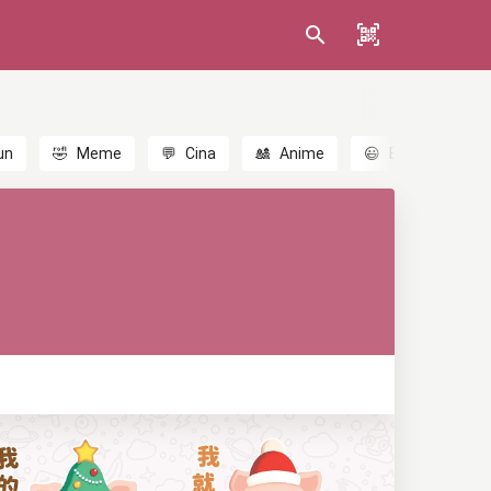
un
🤣
Meme
💬
Cina
🎎
Anime
😃
Emoji
💬