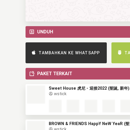
UNDUH
TAMBAHKAN KE WHATSAPP
T
PAKET TERKAIT
Sweet H
wstick
BROWN & 
wstick