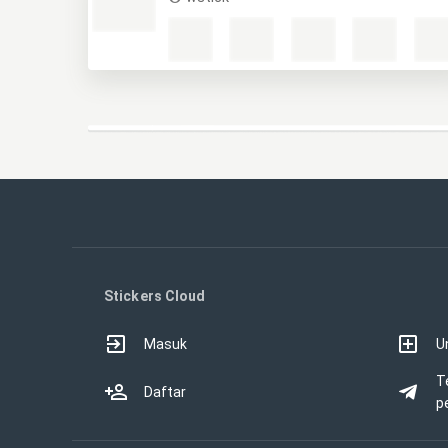
Stickers Cloud
Masuk
U
T
Daftar
p