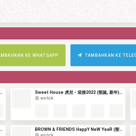
AMBAHKAN KE WHATSAPP
TAMBAHKAN KE TELE
ouse 虎尼 - 迎接2022 (聖誕, 新年) (1)
Sweet House 虎尼 - 迎接2022 (聖誕, 新年) (2)
wstick
FRIENDS HappY NeW YeaR (聖誕, 新年) (1)
BROWN & FRIENDS HappY NeW YeaR (聖誕, 新年) (2)
wstick