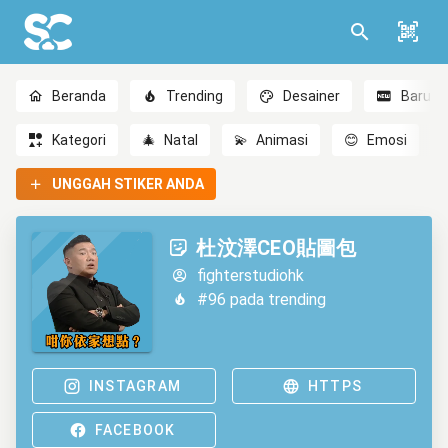
Beranda
Trending
Desainer
Baru
Kategori
🎄
Natal
💫
Animasi
😊
Emosi
UNGGAH STIKER ANDA
杜汶澤CEO貼圖包
fighterstudiohk
#96 pada trending
INSTAGRAM
HTTPS
FACEBOOK