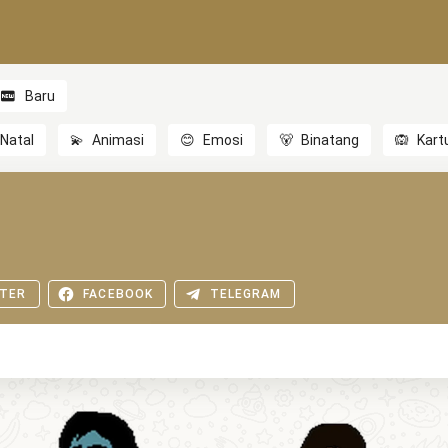
Baru
Natal
💫
Animasi
😊
Emosi
🐻
Binatang
🙉
Kart
TER
FACEBOOK
TELEGRAM