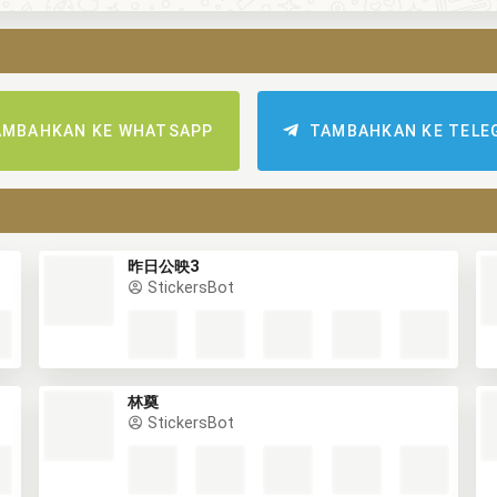
AMBAHKAN KE WHATSAPP
TAMBAHKAN KE TELE
昨日公映3
StickersBot
林奠
StickersBot