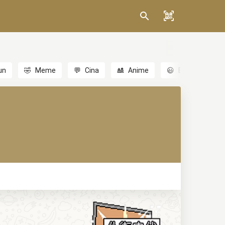
un
🤣
Meme
💬
Cina
🎎
Anime
😃
Emoji
💬