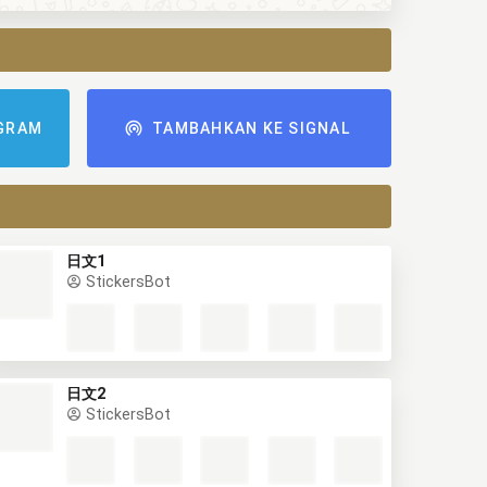
GRAM
TAMBAHKAN KE SIGNAL
日文1
StickersBot
日文2
StickersBot