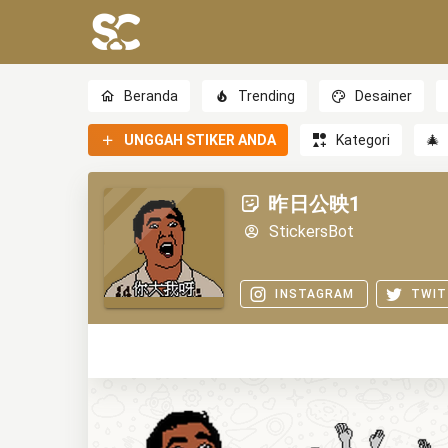
Beranda
Trending
Desainer
UNGGAH STIKER ANDA
Kategori
🎄
昨日公映1
StickersBot
INSTAGRAM
TWIT