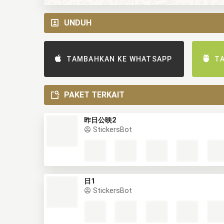
UNDUH
TAMBAHKAN KE WHATSAPP
T
PAKET TERKAIT
昨日公映2
StickersBot
日1
StickersBot