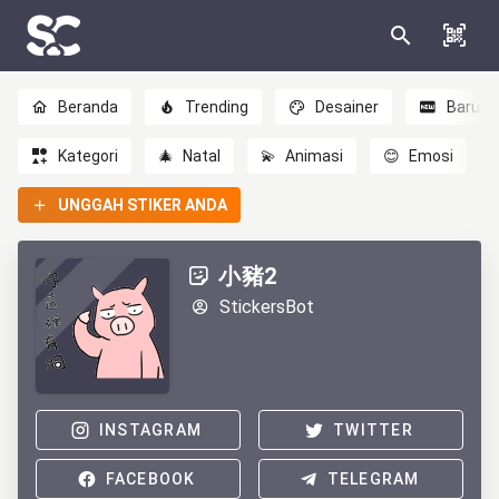
Beranda
Trending
Desainer
Baru
Kategori
🎄
Natal
💫
Animasi
😊
Emosi
UNGGAH STIKER ANDA
小豬2
StickersBot
INSTAGRAM
TWITTER
FACEBOOK
TELEGRAM