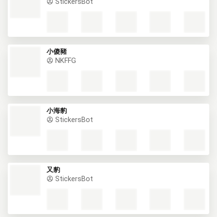
StickersBot
小傻豬
NKFFG
小海豹
StickersBot
又豹
StickersBot