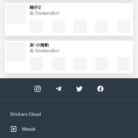
豬仔2
StickersBot
灰-小海豹
StickersBot
Stickers Cloud
Masuk