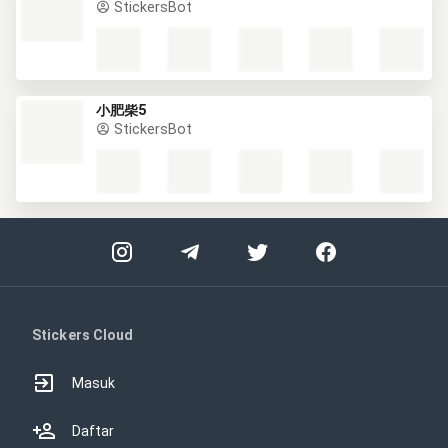
StickersBot
小肥柴5
StickersBot
Stickers Cloud
Masuk
Daftar