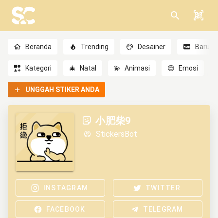
Beranda
Trending
Desainer
Baru
Kategori
🎄
Natal
💫
Animasi
😊
Emosi
UNGGAH STIKER ANDA
小肥柴9
StickersBot
INSTAGRAM
TWITTER
FACEBOOK
TELEGRAM