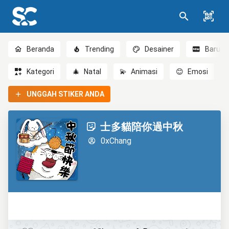
Beranda
Trending
Desainer
Baru
Kategori
🎄
Natal
💫
Animasi
😊
Emosi
UNGGAH STIKER ANDA
士多貓陪你過中秋
0xChang