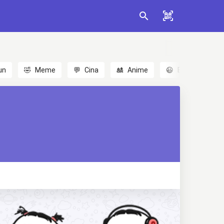
un
🤣
Meme
💬
Cina
🎎
Anime
😃
Emoji
💬