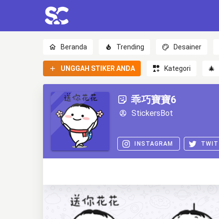
Beranda
Trending
Desainer
UNGGAH STIKER ANDA
Kategori
🎄
乖巧寶寶6
StickersBot
INSTAGRAM
TWIT