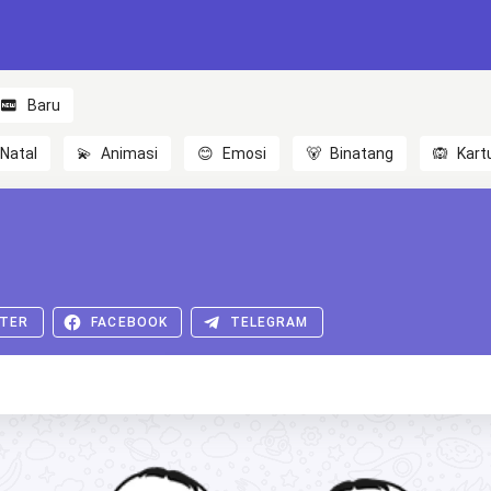
Baru
Natal
💫
Animasi
😊
Emosi
🐻
Binatang
🙉
Kart
TER
FACEBOOK
TELEGRAM