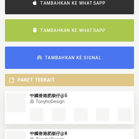
TAMBAHKAN KE WHATSAPP
TAMBAHKAN KE WHATSAPP
TAMBAHKAN KE SIGNAL
PAKET TERKAIT
中國香港肥柴仔@5
TonyhoDesign
中國香港肥柴仔@8