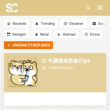
Beranda
Trending
Desainer
Baru
Kategori
🎄
Natal
💫
Animasi
😊
Emosi
UNGGAH STIKER ANDA
中國香港肥柴仔@6
TonyhoDesign