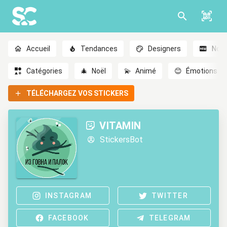
Accueil
Tendances
Designers
Nou
Catégories
🎄
Noël
💫
Animé
😊
Émotions
TÉLÉCHARGEZ VOS STICKERS
VITAMIN
StickersBot
INSTAGRAM
TWITTER
FACEBOOK
TELEGRAM