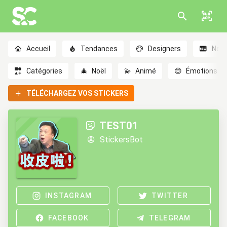
Accueil
Tendances
Designers
Nou
Catégories
🎄
Noël
💫
Animé
😊
Émotions
TÉLÉCHARGEZ VOS STICKERS
TEST01
StickersBot
INSTAGRAM
TWITTER
FACEBOOK
TELEGRAM