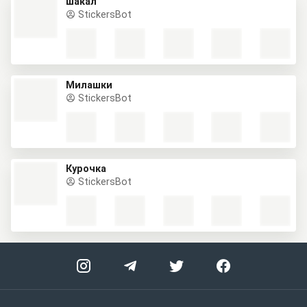
шакал
StickersBot
Милашки
StickersBot
Курочка
StickersBot