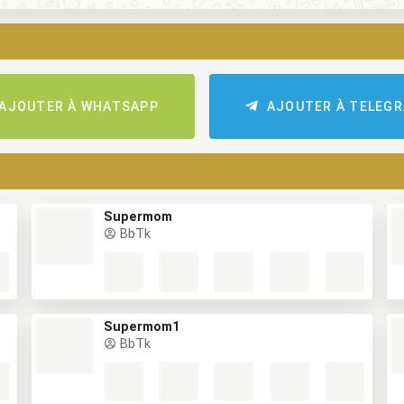
AJOUTER À WHATSAPP
AJOUTER À TELEG
Supermom
BbTk
Supermom1
BbTk