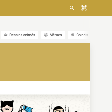
🙉
Dessins animés
🤣
Mèmes
💬
Chinois
🎎
Anim