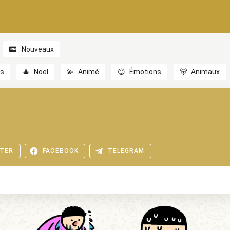
Nouveaux
es
🎄
Noël
💫
Animé
😊
Émotions
🐻
Animaux
TER
FACEBOOK
TELEGRAM