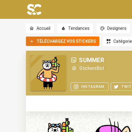
Accueil
Tendances
Designers
TÉLÉCHARGEZ VOS STICKERS
Catégori
SUMMER
StickersBot
INSTAGRAM
TWIT