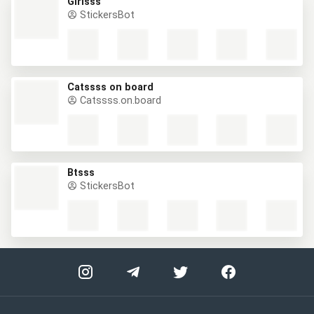
Girlsss
StickersBot
Catssss on board
Catssss.on.board
Btsss
StickersBot