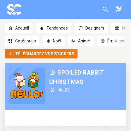
Accueil
Tendances
Designers
Nou
Catégories
🎄
Noël
💫
Animé
😊
Émotions
TÉLÉCHARGEZ VOS STICKERS
SPOILED RABBIT
CHRISTMAS
sku23