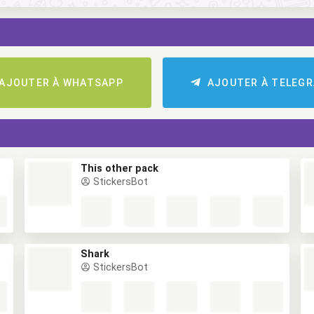
AJOUTER À WHATSAPP
AJOUTER À TELEG
This other pack
StickersBot
Shark
StickersBot