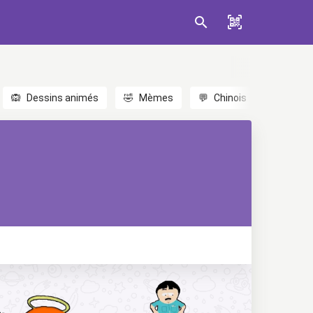
🙉
Dessins animés
🤣
Mèmes
💬
Chinois
🎎
Anim