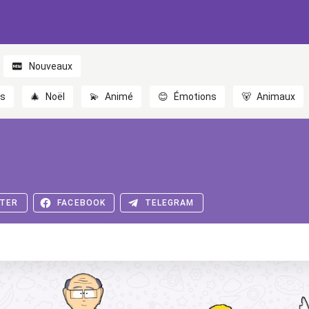
Nouveaux
es
🎄
Noël
💫
Animé
😊
Émotions
🐻
Animaux
TER
FACEBOOK
TELEGRAM