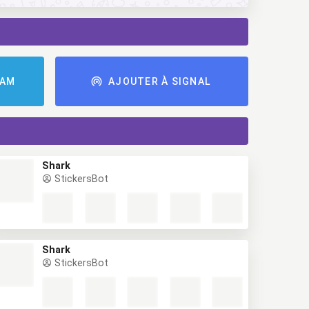
RAM
AJOUTER À SIGNAL
Shark
StickersBot
Shark
StickersBot