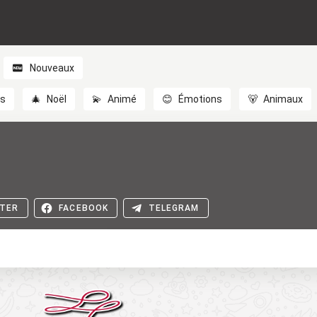
Nouveaux
es
🎄
Noël
💫
Animé
😊
Émotions
🐻
Animaux
TER
FACEBOOK
TELEGRAM