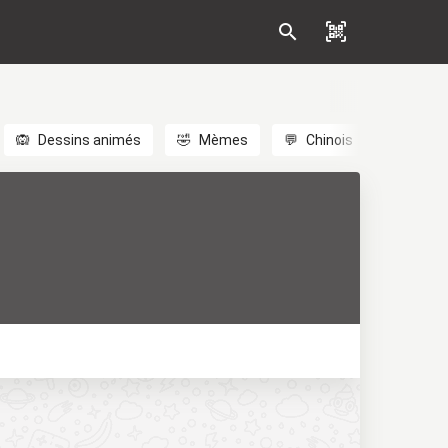
🙉
Dessins animés
🤣
Mèmes
💬
Chinois
🎎
Anim