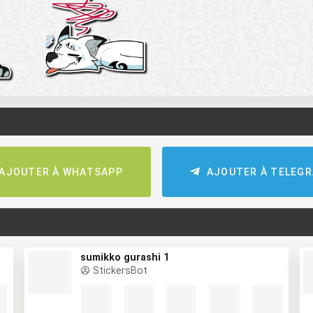
AJOUTER À WHATSAPP
AJOUTER À TELEG
sumikko gurashi 1
StickersBot