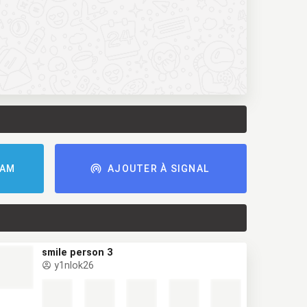
RAM
AJOUTER À SIGNAL
smile person 3
y1nlok26