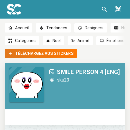
Accueil
Tendances
Designers
Nou
Catégories
🎄
Noël
💫
Animé
😊
Émotions
TÉLÉCHARGEZ VOS STICKERS
SMILE PERSON 4 [ENG]
sku23