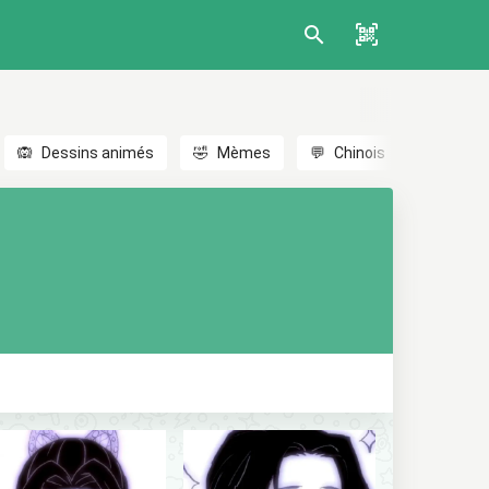
🙉
Dessins animés
🤣
Mèmes
💬
Chinois
🎎
Anim