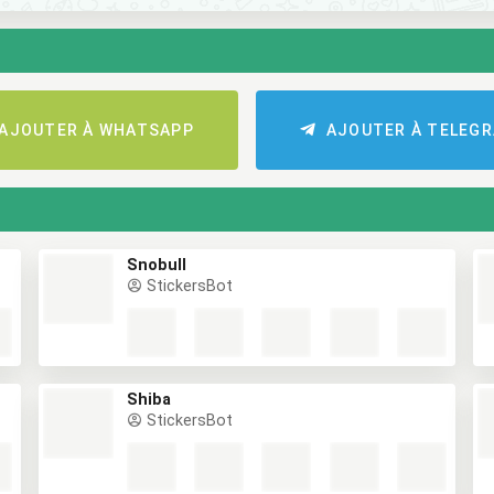
AJOUTER À WHATSAPP
AJOUTER À TELEG
Snobull
StickersBot
Shiba
StickersBot