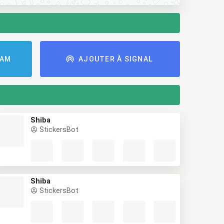
RAM
AJOUTER À SIGNAL
Shiba
StickersBot
Shiba
StickersBot