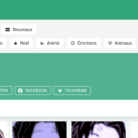
Nouveaux
es
🎄
Noël
💫
Animé
😊
Émotions
🐻
Animaux
TER
FACEBOOK
TELEGRAM