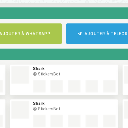
AJOUTER À WHATSAPP
AJOUTER À TELEG
Shark
StickersBot
Shark
StickersBot