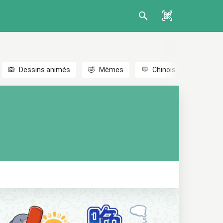
🙉
Dessins animés
🤣
Mèmes
💬
Chinois
🎎
Anim