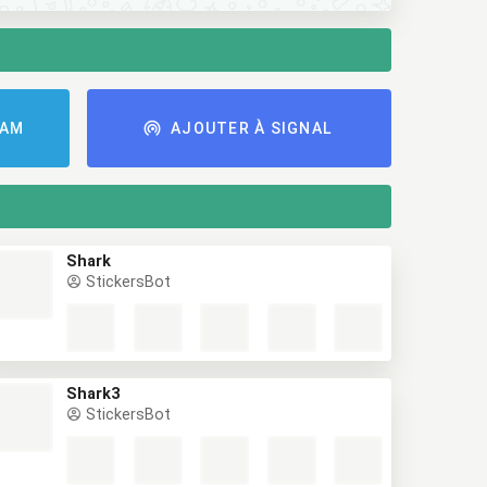
RAM
AJOUTER À SIGNAL
Shark
StickersBot
Shark3
StickersBot