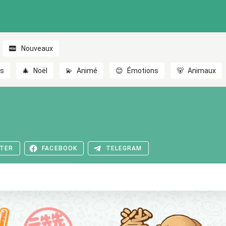
Nouveaux
es
🎄
Noël
💫
Animé
😊
Émotions
🐻
Animaux
TER
FACEBOOK
TELEGRAM