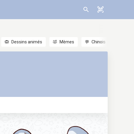
🙉
Dessins animés
🤣
Mèmes
💬
Chinois
🎎
Anim