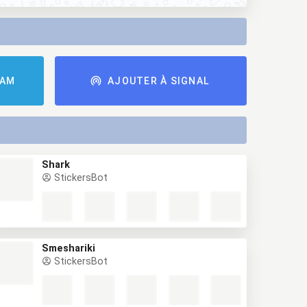
RAM
AJOUTER À SIGNAL
Shark
StickersBot
Smeshariki
StickersBot