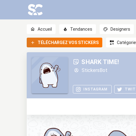
Accueil
Tendances
Designers
TÉLÉCHARGEZ VOS STICKERS
Catégori
SHARK TIME!
StickersBot
INSTAGRAM
TWIT