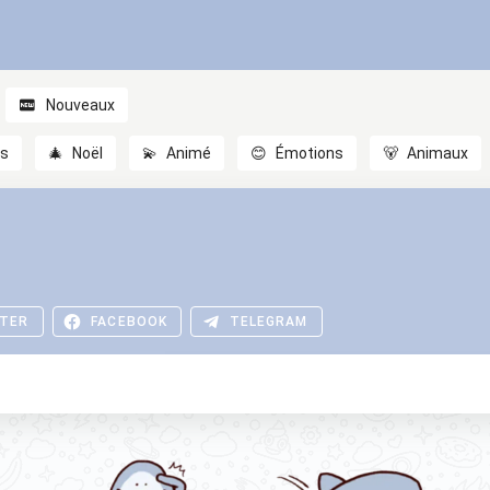
Nouveaux
es
🎄
Noël
💫
Animé
😊
Émotions
🐻
Animaux
TER
FACEBOOK
TELEGRAM