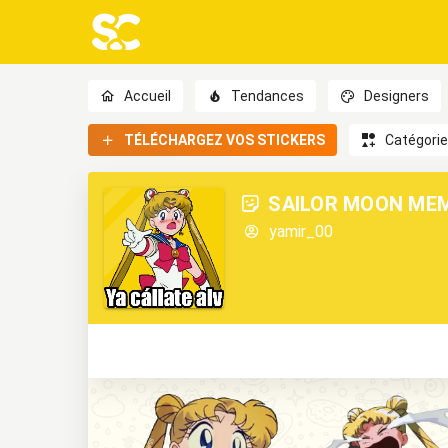
Accueil
Tendances
Designers
TÉLÉCHARGEZ VOS STICKERS
Catégori
SAILOR MOON ME
yamir_00