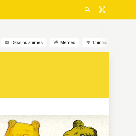
🙉
Dessins animés
🤣
Mèmes
💬
Chinois
🎎
Anim