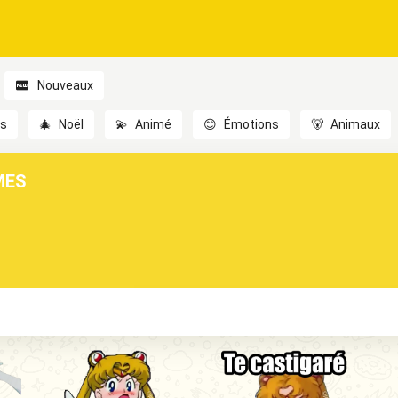
Nouveaux
es
🎄
Noël
💫
Animé
😊
Émotions
🐻
Animaux
MES