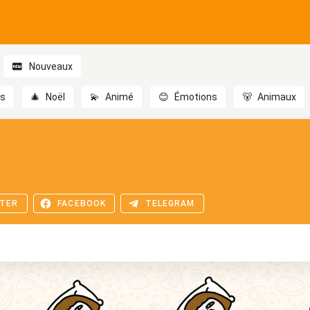
Nouveaux
es
🎄
Noël
💫
Animé
😊
Émotions
🐻
Animaux
TER
FACEBOOK
TELEGRAM