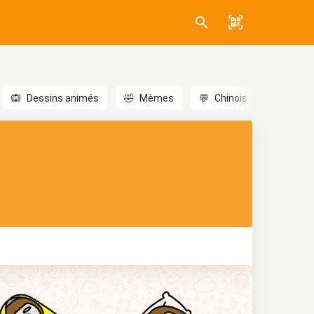
🙉
Dessins animés
🤣
Mèmes
💬
Chinois
🎎
Anim