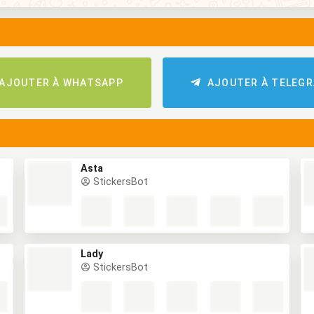
AJOUTER À WHATSAPP
AJOUTER À TELEG
Asta
StickersBot
Lady
StickersBot