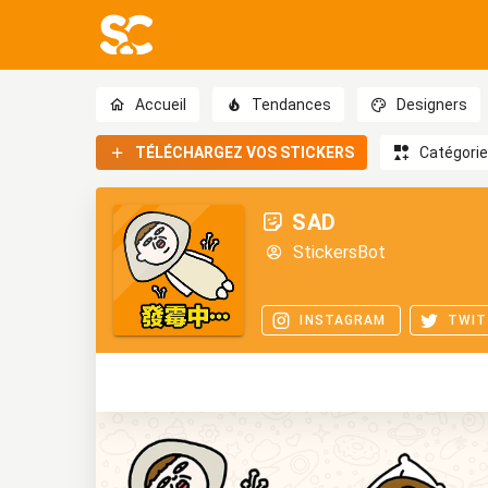
Accueil
Tendances
Designers
TÉLÉCHARGEZ VOS STICKERS
Catégori
SAD
StickersBot
INSTAGRAM
TWIT